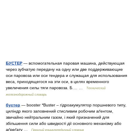
БУСТЕР
— вспомогательная паровая машина, действующая
через зубчатую передачу на одну или две поддерживающие
оси паровоза или оси тендера и служащая для использования
веса, приходящегося на эти оси, в целях временного
увеличения силы тяги паровоза. Б.… …
Технический
железнодорожный словарь
бустер
— booster *Buster – гідроакумулятор поршневого типу,
циліндр якого заповнений стисливим робочим аґентом,
звичайно нейтральним газом, і який призначений для
збільшення сили або швидкості дії основного механізму або
аґреґату …
Гірничий енциклопедичний словник