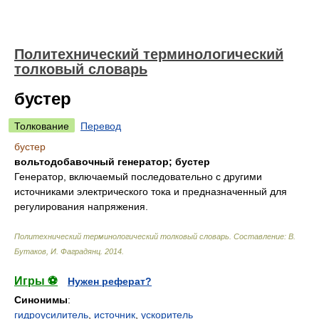
Политехнический терминологический
толковый словарь
бустер
Толкование
Перевод
бустер
вольтодобавочный генератор; бустер
Генератор, включаемый последовательно с другими
источниками электрического тока и предназначенный для
регулирования напряжения.
Политехнический терминологический толковый словарь
.
Составление: В.
Бутаков, И. Фаградянц
.
2014
.
Игры ⚽
Нужен реферат?
Синонимы
:
гидроусилитель
,
источник
,
ускоритель