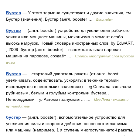
Бустер
— У этого термина существуют и другие значения, см.
Бустер (значения). Бустер (англ. booster …
Википедия
бустер
— (англ. booster) устройство дл увеличения рабочего
усилия или мощност машины, механизма в момент особо
высокь нагрузок. Новый словарь иностранных слов. by EdwART,
, 2009. бустер [англ. booster] – вспомогательная паровая
машина на паровозе, создаёт …
Словарь иностранных слов русского
языка
Бустер
— стартовый двигатель ракеты (от англ. boost
увеличивать, содействовать, ускорять; в технике термин
используется в нескольких значениях): ஐ Сначала запылали
рубиновым, белым и голубым контрольки бустера .
Непобедимый ஐ Автомат запускает… …
Мир Лема - словарь и
путеводитель
бустер
— (англ. booster), вспомогательное устройство для
увеличения силы и скорости действия основного механизма
или машины (например, 1 я ступень многоступенчатой ракеты,